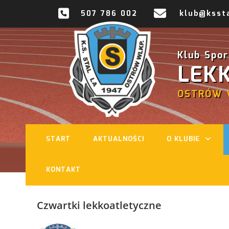
507 786 002
klub@kssta
Klub Spo
LEK
OSTRÓW 
START
AKTUALNOŚCI
O KLUBIE
KONTAKT
Czwartki lekkoatletyczne