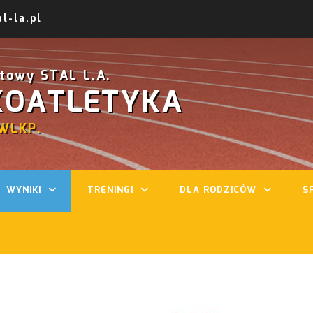
l-la.pl
rtowy STAL L.A.
KOATLETYKA
WLKP.
WYNIKI
TRENINGI
DLA RODZICÓW
S