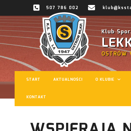
507 786 002
klub@kssta
Klub Spo
LEK
OSTRÓW 
START
AKTUALNOŚCI
O KLUBIE
KONTAKT
WSPIERAJĄ 