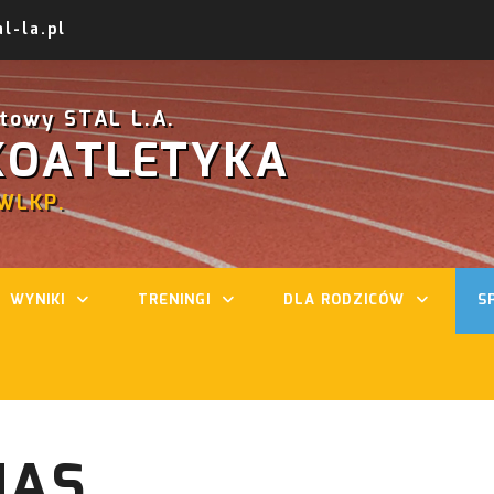
l-la.pl
rtowy STAL L.A.
KOATLETYKA
WLKP.
WYNIKI
TRENINGI
DLA RODZICÓW
S
NAS