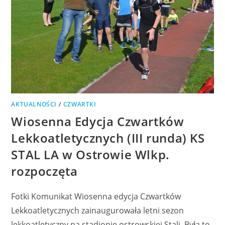
AKTUALNOŚCI
/
CZWARTKI
Wiosenna Edycja Czwartków
Lekkoatletycznych (III runda) KS
STAL LA w Ostrowie Wlkp.
rozpoczęta
Fotki Komunikat Wiosenna edycja Czwartków
Lekkoatletycznych zainaugurowała letni sezon
lekkoatletyczny na stadionie ostrowskiej Stali. Była to