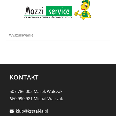
KONTAKT
507 786 002 Marek Walczak
660 990 981 Michał Walczak
klub@ksstal-la.pl